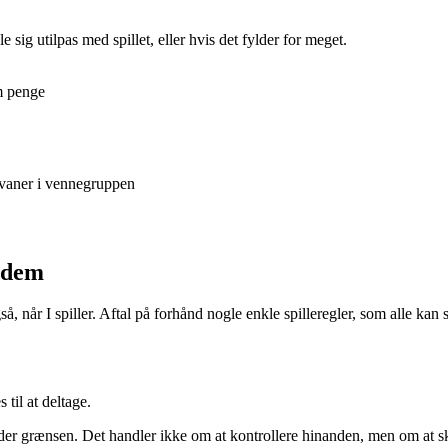
e sig utilpas med spillet, eller hvis det fylder for meget.
om penge
levaner i vennegruppen
å dem
, når I spiller. Aftal på forhånd nogle enkle spilleregler, som alle kan 
 til at deltage.
rider grænsen. Det handler ikke om at kontrollere hinanden, men om at skab