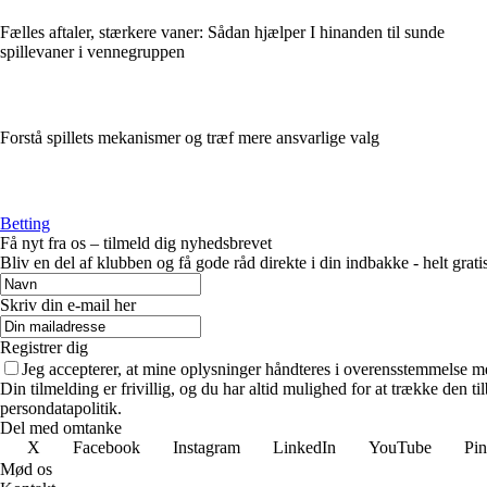
Fælles aftaler, stærkere vaner: Sådan hjælper I hinanden til sunde
spillevaner i vennegruppen
Forstå spillets mekanismer og træf mere ansvarlige valg
Betting
Få nyt fra os – tilmeld dig nyhedsbrevet
Bliv en del af klubben og få gode råd direkte i din indbakke - helt gratis
Skriv din e-mail her
Registrer dig
Jeg accepterer, at mine oplysninger håndteres i overensstemmelse m
Din tilmelding er frivillig, og du har altid mulighed for at trække den 
persondatapolitik.
Del med omtanke
X
Facebook
Instagram
LinkedIn
YouTube
Pin
Mød os