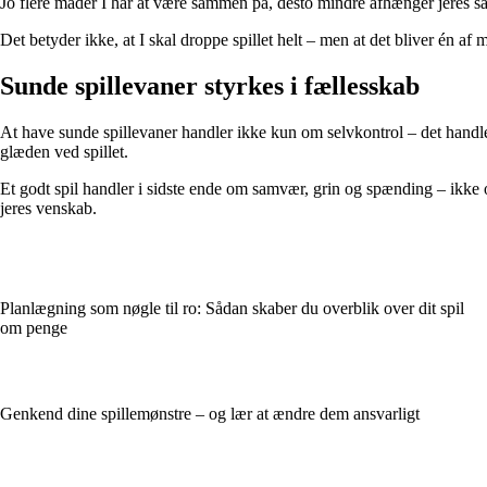
Jo flere måder I har at være sammen på, desto mindre afhænger jeres sa
Det betyder ikke, at I skal droppe spillet helt – men at det bliver én 
Sunde spillevaner styrkes i fællesskab
At have sunde spillevaner handler ikke kun om selvkontrol – det handler 
glæden ved spillet.
Et godt spil handler i sidste ende om samvær, grin og spænding – ikke om
jeres venskab.
Planlægning som nøgle til ro: Sådan skaber du overblik over dit spil
om penge
Genkend dine spillemønstre – og lær at ændre dem ansvarligt