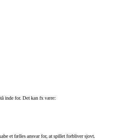
stå inde for. Det kan fx være:
e et fælles ansvar for, at spillet forbliver sjovt.