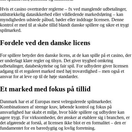
Hvis et casino overtræder reglerne – fx ved manglende udbetalinger,
utilstrækkelig datasikkerhed eller vildledende markedsføring – kan
myndigheden udstede påbud, bøder eller inddrage licensen. Denne
kontrol er med til at skabe tillid blandt danske spillere og sikre et trygt
spilmarked.
Fordele ved den danske licens
For spillere betyder den danske licens, at de kan spille på et casino, der
er underlagt klare regler og tilsyn. Det giver tryghed omkring
udbetalinger, databeskyttelse og fair spil. For udbydere giver licensen
adgang til et reguleret marked med høj troværdighed – men også et
ansvar for at leve op til de høje standarder.
Et marked med fokus på tillid
Danmark har et af Europas mest velregulerede spilmarkeder.
Kombinationen af strenge krav, løbende kontrol og fokus på
ansvarlighed har skabt et miljø, hvor både spillere og udbydere kan
agere trygt. For virksomheder, der ønsker at etablere sig i branchen, er
det afgørende at forstå, at licensen ikke blot er en formalitet – den er
fundamentet for en bæredygtig og lovlig forretning.